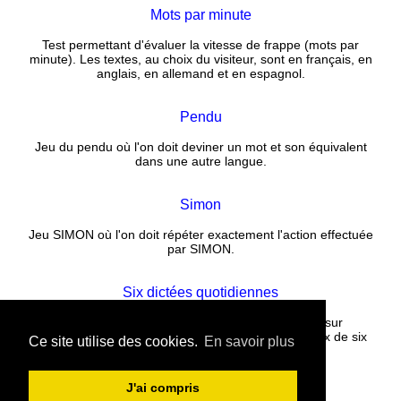
Mots par minute
Test permettant d'évaluer la vitesse de frappe (mots par
minute). Les textes, au choix du visiteur, sont en français, en
anglais, en allemand et en espagnol.
Pendu
Jeu du pendu où l'on doit deviner un mot et son équivalent
dans une autre langue.
Simon
Jeu SIMON où l'on doit répéter exactement l'action effectuée
par SIMON.
Six dictées quotidiennes
Corrigez un texte rempli de fautes puis cliquez sur
CORRECTION. La correction est instantanée. Choix de six
Ce site utilise des cookies.
En savoir plus
nouvelles dictées tous les jours.
J'ai compris
Contact