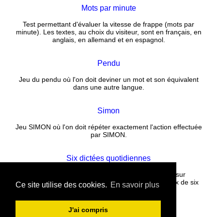
Mots par minute
Test permettant d'évaluer la vitesse de frappe (mots par
minute). Les textes, au choix du visiteur, sont en français, en
anglais, en allemand et en espagnol.
Pendu
Jeu du pendu où l'on doit deviner un mot et son équivalent
dans une autre langue.
Simon
Jeu SIMON où l'on doit répéter exactement l'action effectuée
par SIMON.
Six dictées quotidiennes
Corrigez un texte rempli de fautes puis cliquez sur
CORRECTION. La correction est instantanée. Choix de six
Ce site utilise des cookies.
En savoir plus
nouvelles dictées tous les jours.
J'ai compris
Contact