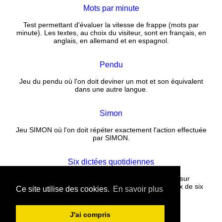
Mots par minute
Test permettant d'évaluer la vitesse de frappe (mots par
minute). Les textes, au choix du visiteur, sont en français, en
anglais, en allemand et en espagnol.
Pendu
Jeu du pendu où l'on doit deviner un mot et son équivalent
dans une autre langue.
Simon
Jeu SIMON où l'on doit répéter exactement l'action effectuée
par SIMON.
Six dictées quotidiennes
Corrigez un texte rempli de fautes puis cliquez sur
CORRECTION. La correction est instantanée. Choix de six
Ce site utilise des cookies.
En savoir plus
nouvelles dictées tous les jours.
J'ai compris
Contact