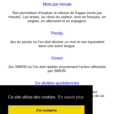
Mots par minute
Test permettant d'évaluer la vitesse de frappe (mots par
minute). Les textes, au choix du visiteur, sont en français, en
anglais, en allemand et en espagnol.
Pendu
Jeu du pendu où l'on doit deviner un mot et son équivalent
dans une autre langue.
Simon
Jeu SIMON où l'on doit répéter exactement l'action effectuée
par SIMON.
Six dictées quotidiennes
Corrigez un texte rempli de fautes puis cliquez sur
CORRECTION. La correction est instantanée. Choix de six
Ce site utilise des cookies.
En savoir plus
nouvelles dictées tous les jours.
J'ai compris
Contact