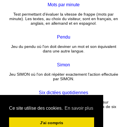
Mots par minute
Test permettant d'évaluer la vitesse de frappe (mots par
minute). Les textes, au choix du visiteur, sont en français, en
anglais, en allemand et en espagnol.
Pendu
Jeu du pendu où l'on doit deviner un mot et son équivalent
dans une autre langue.
Simon
Jeu SIMON où l'on doit répéter exactement l'action effectuée
par SIMON.
Six dictées quotidiennes
Corrigez un texte rempli de fautes puis cliquez sur
CORRECTION. La correction est instantanée. Choix de six
Ce site utilise des cookies.
En savoir plus
nouvelles dictées tous les jours.
J'ai compris
Contact