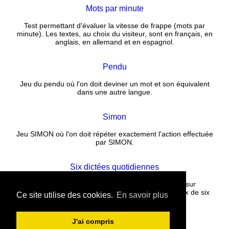
Mots par minute
Test permettant d'évaluer la vitesse de frappe (mots par
minute). Les textes, au choix du visiteur, sont en français, en
anglais, en allemand et en espagnol.
Pendu
Jeu du pendu où l'on doit deviner un mot et son équivalent
dans une autre langue.
Simon
Jeu SIMON où l'on doit répéter exactement l'action effectuée
par SIMON.
Six dictées quotidiennes
Corrigez un texte rempli de fautes puis cliquez sur
CORRECTION. La correction est instantanée. Choix de six
Ce site utilise des cookies.
En savoir plus
nouvelles dictées tous les jours.
J'ai compris
Contact