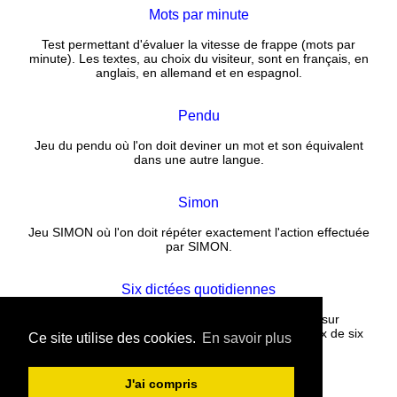
Mots par minute
Test permettant d'évaluer la vitesse de frappe (mots par
minute). Les textes, au choix du visiteur, sont en français, en
anglais, en allemand et en espagnol.
Pendu
Jeu du pendu où l'on doit deviner un mot et son équivalent
dans une autre langue.
Simon
Jeu SIMON où l'on doit répéter exactement l'action effectuée
par SIMON.
Six dictées quotidiennes
Corrigez un texte rempli de fautes puis cliquez sur
CORRECTION. La correction est instantanée. Choix de six
Ce site utilise des cookies.
En savoir plus
nouvelles dictées tous les jours.
J'ai compris
Contact