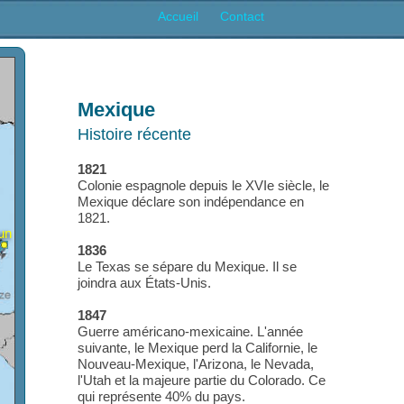
Accueil
Contact
Mexique
Histoire récente
1821
Colonie espagnole depuis le XVIe si
Mexique déclare son indépendanc
1821.
Cancun
1836
ec
Le Texas se sépare du Mexique. Il
joindra aux États-Unis.
1847
Guerre américano-mexicaine. L'a
suivante, le Mexique perd la Califor