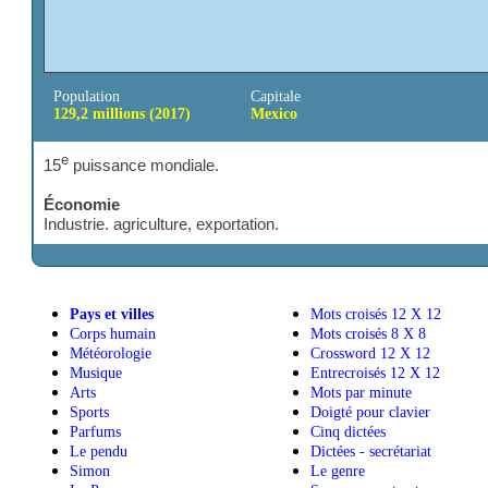
Population
Capitale
129,2 millions (2017)
Mexico
e
15
puissance mondiale.
Économie
Industrie. agriculture, exportation.
Pays et villes
Mots croisés
Corps humain
Mots croisés
Météorologie
Crossword 1
Musique
Entrecroisés