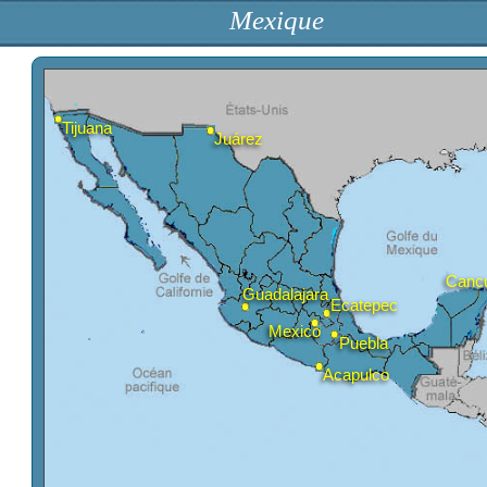
Mexique
Tijuana
Juárez
Guadalajara
Ecatep
Mexico
lles
Puebla
Acapulco