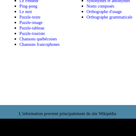
Arts
Mots par mi
Sports
Doigté pour 
Parfums
Cinq dictées
Le pendu
Dictées - sec
Simon
Le genre
Le Penseur
Synonymes e
Ping-pong
Noms compo
Le mot
Orthographe
Puzzle-texte
Orthographe
Puzzle-image
Puzzle-tableau
Puzzle-touriste
Chansons québécoises
Chansons francophones