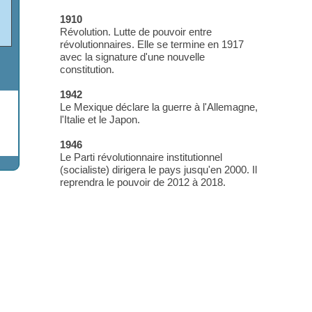
Nouveau-Mexique, l'Arizona, le Ne
l'Utah et la majeure partie du Colo
qui représente 40% du pays.
1910
Révolution. Lutte de pouvoir entre
révolutionnaires. Elle se termine e
avec la signature d'une nouvelle
constitution.
1942
Le Mexique déclare la guerre à l'A
l'Italie et le Japon.
1946
Le Parti révolutionnaire institutionne
(socialiste) dirigera le pays jusqu'e
reprendra le pouvoir de 2012 à 201
 12 X 12
 8 X 8
2 X 12
 12 X 12