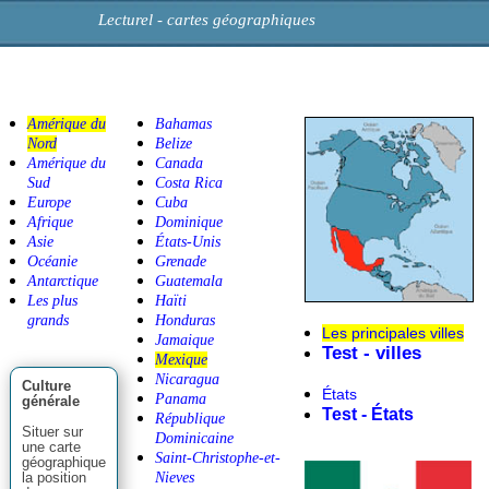
Lecturel - cartes géographiques
Amérique du
Bahamas
Nord
Belize
Amérique du
Canada
Sud
Costa Rica
Europe
Cuba
Afrique
Dominique
Asie
États-Unis
Océanie
Grenade
Antarctique
Guatemala
Les plus
Haïti
grands
Honduras
Les principales vi
Jamaique
Test - villes
Mexique
Nicaragua
Culture
États
Panama
générale
Test - États
République
Situer sur
Dominicaine