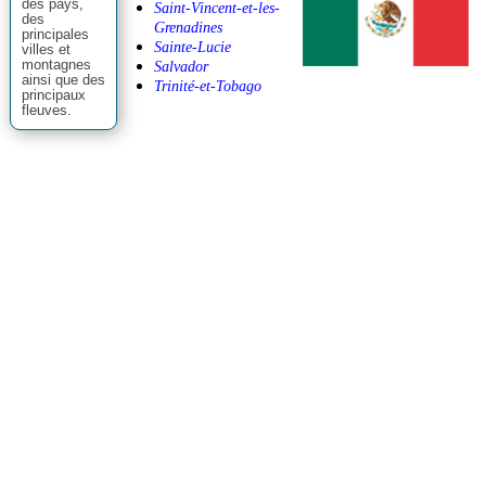
une carte
Saint-Christophe-et-
géographique
Nieves
la position
des pays,
Saint-Vincent-et-les-
des
Grenadines
principales
Sainte-Lucie
villes et
montagnes
Salvador
ainsi que des
Trinité-et-Tobago
principaux
fleuves.