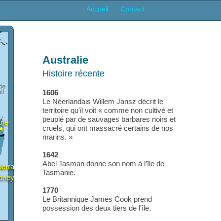
Accueil
Contact
Australie
Histoire récente
1606
Le Néerlandais Willem Jansz décrit
territoire qu'il voit « comme non cul
peuplé par de sauvages barbares n
Brisbane
cruels, qui ont massacré certains 
marins. »
1642
Abel Tasman donne son nom à l’île
Canberra
Tasmanie.
de
Sydney
1770
Melbourne