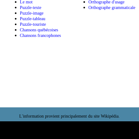
Parfums
Cinq dictées
Le pendu
Dictées - sec
Simon
Le genre
Le Penseur
Synonymes e
Ping-pong
Noms compo
Le mot
Orthographe
Puzzle-texte
Orthographe
Puzzle-image
Puzzle-tableau
Puzzle-touriste
Chansons québécoises
Chansons francophones