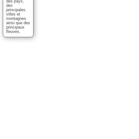
une carte
géographique
la position
des pays,
des
principales
villes et
montagnes
ainsi que des
principaux
fleuves.