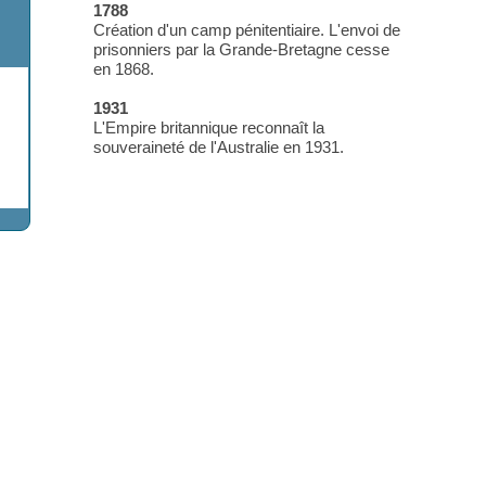
Le Britannique James Cook prend
possession des deux tiers de l'île.
1788
Création d'un camp pénitentiaire. L
prisonniers par la Grande-Bretagn
en 1868.
1931
L'Empire britannique reconnaît la
souveraineté de l'Australie en 1931
inerais
laine, alumine,
 12 X 12
 8 X 8
2 X 12
 12 X 12
nute
clavier