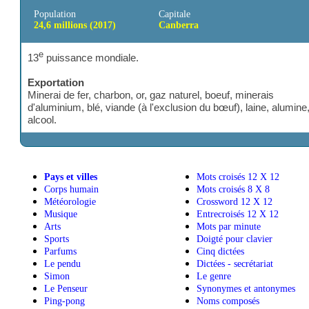
Population
Capitale
24,6 millions (2017)
Canberra
e
13
puissance mondiale.
Exportation
Minerai de fer, charbon, or, gaz naturel, boeuf, m
d'aluminium, blé, viande (à l'exclusion du bœuf), 
alcool.
Pays et villes
Mots croisés
Corps humain
Mots croisés
Météorologie
Crossword 1
Musique
Entrecroisés
Arts
Mots par mi
Sports
Doigté pour 