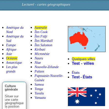
Lecturel - cartes géographiques
Amérique du
Australie
Nord
Îles Cook
Amérique du
Îles Fidji
Sud
Îles Marshall
Europe
Îles Salomon
Afrique
Kiribati
Asie
Micronésie
Océanie
Nauru
Quelques villes
Antarctique
Niue
Test - villes
Les plus
Nouvelle-Zélande
grands
Palaos
États
Papouasie-Nouvelle-
Test - États
Guinée
Samoa
Culture
Tonga
générale
Tuvalu
Situer sur
Vanuatu