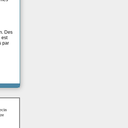
e, une forte fièvre,
 y avoir de la
on. Les symptômes
écessiter un
ospitalisation. Des
ilisée si elle est
ls sont retirés par