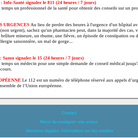
ISSEMENT :
Le texte ci-haut est à titre d'information seuleme
agnostiquer une maladie. Aucun traitement (médication ou régime
is sans l'avis d'un professionnel de la santé.
BEC : Info-Santé signaler le 811 (24 heures / 7 jours)
 en tout temps un professionnel de la santé pour obtenir des con
é.
EZ LES URGENCES
Au lieu de perdre des heures à l'urgence 
é 4 ou 5 (non urgent), sachez qu'un pharmacien peut, dans la majo
our une brûlure mineure, un rhume, une fièvre, un épisode de co
e, une allergie saisonnière, un mal de gorge...
NCE : Samu signaler le 15 (24 heures / 7 jours)
 en tout temps un médecin pour une simple demande de conseil 
e de secours.
N EUROPÉENNE
Le 112 est un numéro de téléphone réservé au
dans l’ensemble de l’Union européenne.