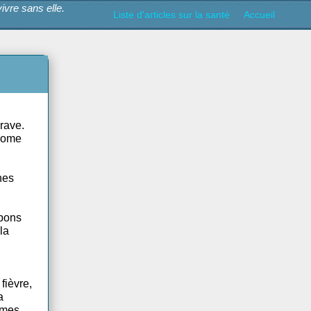
il ne saurait vivre sans elle.
Liste d'articles sur la s
t être très grave.
nguin. Le syndrome
nes de certaines
que.
tion. Les tampons
s plaies sur la
rriver que la