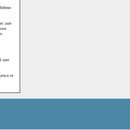
nt. Seul un médecin
) ne devrait être
seils sur un problème
d'un hôpital avec une
rité des cas, vous
nstipation ou de
médical jusqu'à une
x appels d’urgence et