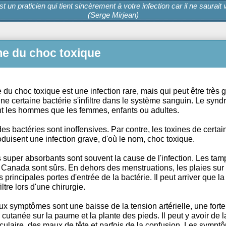
cin est un praticien qui tient sincèrement à votre infection car 
(Serge Mirjean)
drome du choc toxique
drome du choc toxique est une infection rare, mais qui peu
ine d'une certaine bactérie s'infiltre dans le système sa
 autant les hommes que les femmes, enfants ou adultes.
orité des bactéries sont inoffensives. Par contre, les toxi
ies produisent une infection grave, d'où le nom, choc toxi
mpons super absorbants sont souvent la cause de l'infec
sés au Canada sont sûrs. En dehors des menstruations, le
ont les principales portes d'entrée de la bactérie. Il peut a
e s'infiltre lors d'une chirurgie.