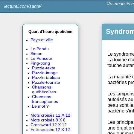
Un méde
lecturel.com/sante/
Syn
Quart d'heure quotidien
Pays et ville
Le Pendu
Le syn
Simon
Le Penseur
La tox
Ping-pong
touche
Puzzle-texte
Puzzle-image
La maj
Puzzle-tableau
bactér
Puzzle-touriste
Chansons
québécoises
Les ta
Chansons
autori
francophones
peau s
Le mot ?
bactéri
Mots croisés 12 X 12
Mots croisés 8 X 8