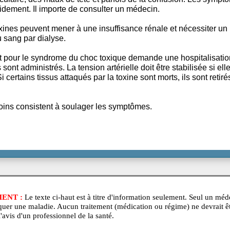
incipaux symptômes sont une baisse de la tension artériell
uption cutanée sur la paume et la plante des pieds. Il peut
r musculaire, des maux de tête et parfois de la confusi
nt rapidement. Il importe de consulter un médecin.
nes toxines peuvent mener à une insuffisance rénale et n
ment du sang par dialyse.
itement pour le syndrome du choc toxique demande une h
otiques sont administrés. La tension artérielle doit être stab
asse. Si certains tissus attaqués par la toxine sont morts, i
gie.
tres soins consistent à soulager les symptômes.