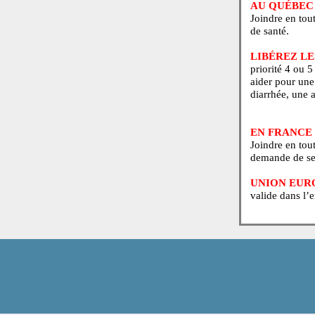
AVERT
peut di
entrepr
AU QUÉ
Joindre
de sant
LIBÉR
priorit
aider p
diarrhé
EN FRA
Joindre
demand
UNIO
valide 