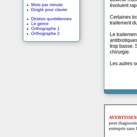
Les pr
Crossword 12 X 12
une ér
Entrecroisés 12 X 12
douleu
Mots par minute
évolue
Doigté pour clavier
Certai
Dictées quotidiennes
traite
Le genre
Orthographe 1
Orthographe 2
Le tra
antibi
trop b
chirur
Les au