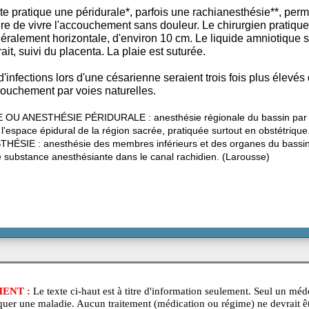
l'injection. L'anesthésie générale, dont l'effet est très rapi
lement pratiquée que lorsque l'accouchement doit se fa
thésiste pratique une péridurale*, parfois une rachianest
à la mère de vivre l'accouchement sans douleur. Le chirur
on, généralement horizontale, d'environ 10 cm. Le liquide
st extrait, suivi du placenta. La plaie est suturée.
sques d'infections lors d'une césarienne seraient trois foi
'un accouchement par voies naturelles.
URALE OU ANESTHÉSIE PÉRIDURALE : anesthésie régionale d
on dans l'espace épidural de la région sacrée, pratiquée surtout 
IANESTHÉSIE : anesthésie des membres inférieurs et des orga
ion d'une substance anesthésiante dans le canal rachidien. (Lar