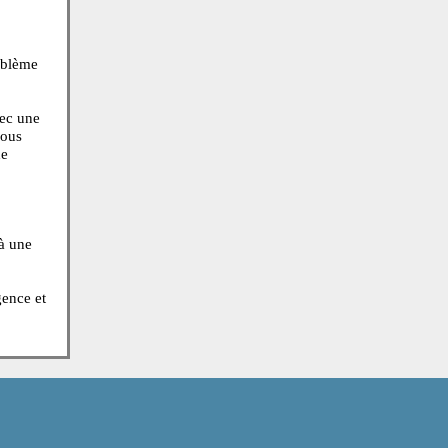
nt. Seul un médecin
) ne devrait être
seils sur un problème
d'un hôpital avec une
rité des cas, vous
nstipation ou de
médical jusqu'à une
x appels d’urgence et