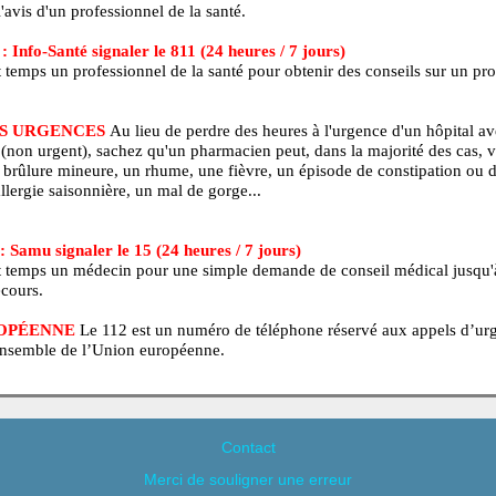
ISSEMENT :
Le texte ci-haut est à titre d'information seuleme
agnostiquer une maladie. Aucun traitement (médication ou régime
is sans l'avis d'un professionnel de la santé.
BEC : Info-Santé signaler le 811 (24 heures / 7 jours)
 en tout temps un professionnel de la santé pour obtenir des con
é.
EZ LES URGENCES
Au lieu de perdre des heures à l'urgence 
é 4 ou 5 (non urgent), sachez qu'un pharmacien peut, dans la majo
our une brûlure mineure, un rhume, une fièvre, un épisode de co
e, une allergie saisonnière, un mal de gorge...
NCE : Samu signaler le 15 (24 heures / 7 jours)
 en tout temps un médecin pour une simple demande de conseil 
e de secours.
N EUROPÉENNE
Le 112 est un numéro de téléphone réservé au