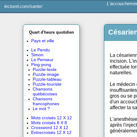
L'accouc
lecturel.com/sante/
Cés
Quart d'heure quotidien
Pays et ville
Le Pendu
La cés
Simon
Le Penseur
incisi
Ping-pong
effect
Puzzle-texte
nature
Puzzle-image
Puzzle-tableau
Le méd
Puzzle-touriste
Chansons
insuff
québécoises
gros o
Chansons
d'un 
francophones
affect
Le mot ?
Mots croisés 12 X 12
L'anes
Mots croisés 8 X 8