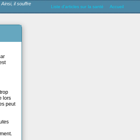
de l'homme. Ainsi, il souffre
Liste d'articles sur la s
re le foetus par
a césarienne est
ar les voies
 bassin sont
e le bébé est trop
ssi pratiquée lors
ies naturelles peut
izaine de minutes