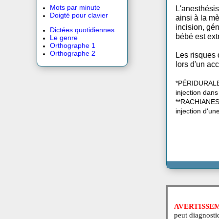
après 
Crossword 12 X 12
généra
Entrecroisés 12 X 12
Mots par minute
L'anes
Doigté pour clavier
ainsi 
incisi
Dictées quotidiennes
bébé e
Le genre
Orthographe 1
Orthographe 2
Les ri
lors d
*PÉRID
injecti
**RACH
inject