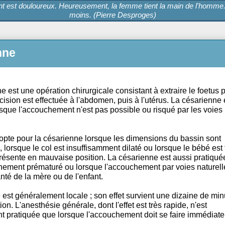
hement est douloureux. Heureusement, la femme tient la main 
moins. (Pierre Desproges)
arienne
arienne est une opération chirurgicale consistant à extrai
on. L'incision est effectuée à l'abdomen, puis à l'utérus. L
uée lorsque l'accouchement n'est pas possible ou risqué p
lles.
ecin opte pour la césarienne lorsque les dimensions du
isantes, lorsque le col est insuffisamment dilaté ou lorsqu
u se présente en mauvaise position. La césarienne est au
accouchement prématuré ou lorsque l'accouchement par vo
er la santé de la mère ou de l'enfant.
thésie est généralement locale ; son effet survient une d