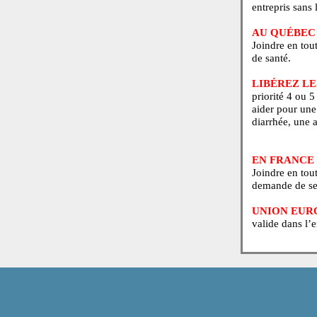
AVERT
peut di
entrepr
AU QUÉ
Joindre
de sant
LIBÉR
priorit
aider p
diarrhé
EN FRA
Joindre
demand
UNIO