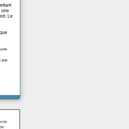
de, n'est
ire immédiatement.
hésie**, permettant
gien pratique une
 amniotique sort. Le
s plus élevés que
u bassin par une
en obstétrique.
nes du bassin par
ousse)