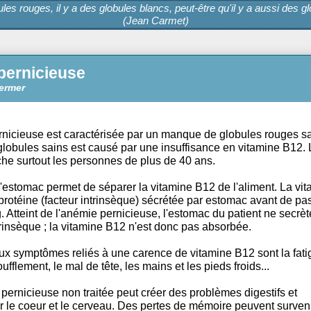
des globules rouges, il y a des globules blancs, peut-être qu'il 
(Jean Carmet)
ie pernicieuse
e de Biermer
ie pernicieuse est caractérisée par un manque de globul
 de globules sains est causé par une insuffisance en v
e touche surtout les personnes de plus de 40 ans.
ité de l'estomac permet de séparer la vitamine B12 de l'a
 à une protéine (facteur intrinsèque) sécrétée par estoma
e sang. Atteint de l'anémie pernicieuse, l'estomac du pati
teur intrinsèque ; la vitamine B12 n'est donc pas absorbée
incipaux symptômes reliés à une carence de vitamine B12 
, l'essoufflement, le mal de tête, les mains et les pieds froi