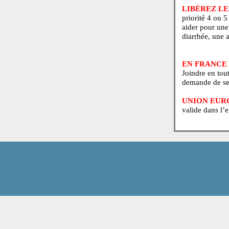
AU QUÉ
Joindre
de sant
LIBÉR
priorit
aider p
diarrhé
EN FRA
Joindre
demand
UNIO
valide 