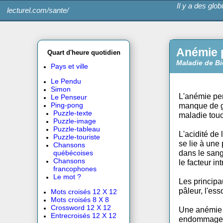
Il y a 
lecturel.com/sante/
Aném
Quart d'heure quotidien
Maladi
Pays et ville
Le Pendu
Simon
L'aném
Le Penseur
manque
Ping-pong
Puzzle-texte
maladi
Puzzle-image
Puzzle-tableau
L'acid
Puzzle-touriste
se lie
Chansons
dans l
québécoises
Chansons
le fac
francophones
Le mot ?
Les pr
pâleur
Mots croisés 12 X 12
Mots croisés 8 X 8