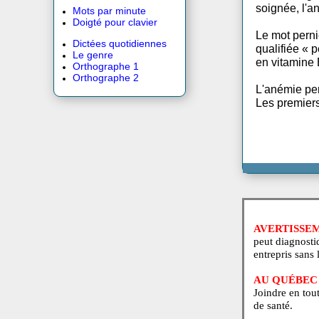
Crossword 12 X 12
Une an
Entrecroisés 12 X 12
endom
soigné
Mots par minute
Doigté pour clavier
Le mot
Dictées quotidiennes
qualif
Le genre
en vit
Orthographe 1
Orthographe 2
L'aném
Les pr
AVERT
peut di
entrepr