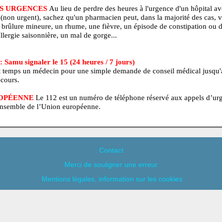
BEC : Info-Santé signaler le 811 (24 heures / 7 jours)
 en tout temps un professionnel de la santé pour obtenir des con
é.
EZ LES URGENCES
Au lieu de perdre des heures à l'urgence 
é 4 ou 5 (non urgent), sachez qu'un pharmacien peut, dans la majo
our une brûlure mineure, un rhume, une fièvre, un épisode de co
e, une allergie saisonnière, un mal de gorge...
NCE : Samu signaler le 15 (24 heures / 7 jours)
 en tout temps un médecin pour une simple demande de conseil 
e de secours.
N EUROPÉENNE
Le 112 est un numéro de téléphone réservé au
dans l’ensemble de l’Union européenne.
Contact