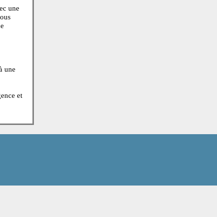
seils sur un problème
d'un hôpital avec une
rité des cas, vous
nstipation ou de
médical jusqu'à une
x appels d’urgence et