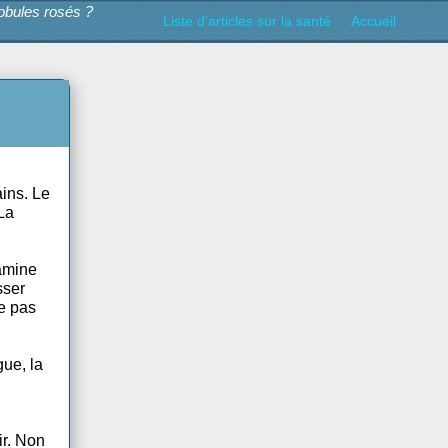
y a aussi des globules rosés ?
Liste d'articles sur la s
es rouges sains. Le
itamine B12. La
liment. La vitamine
c avant de passer
ent ne secrète pas
.
sont la fatigue, la
ds...