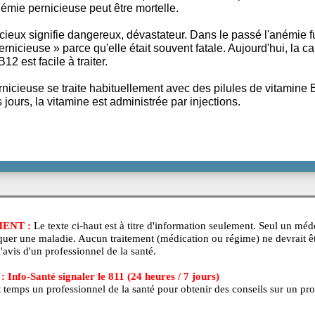
émie pernicieuse non traitée peut créer des problèmes di
mager le coeur et le cerveau. Des pertes de mémoire pe
e, l'anémie pernicieuse peut être mortelle.
 pernicieux signifie dangereux, dévastateur. Dans le pass
iée « pernicieuse » parce qu'elle était souvent fatale. Aujo
amine B12 est facile à traiter.
ie pernicieuse se traite habituellement avec des pilules
emiers jours, la vitamine est administrée par injections.
ISSEMENT :
Le texte ci-haut est à titre d'information seuleme
agnostiquer une maladie. Aucun traitement (médication ou régime
is sans l'avis d'un professionnel de la santé.