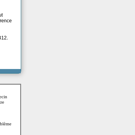
gestifs et
uvent survenir. Non
é l'anémie fut
urd'hui, la carence
 de vitamine B12.
nt. Seul un médecin
) ne devrait être