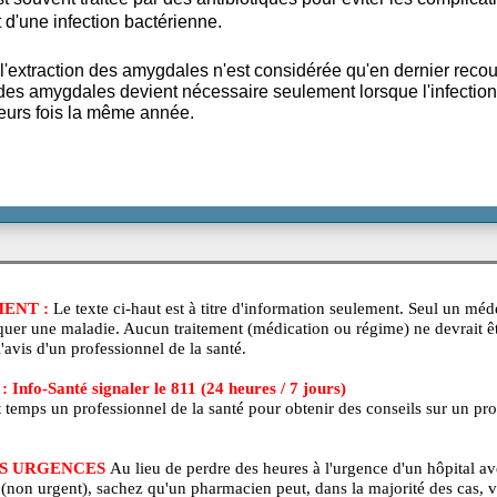
rison de l'amygdalite se fait en quelques jours. Garder le
et manger liquide. La douleur peut être traitée par des a
ction est souvent traitée par des antibiotiques pour éviter
il sagit d'une infection bactérienne.
d'hui, l'extraction des amygdales n'est considérée qu'en 
action des amygdales devient nécessaire seulement lorsqu
t plusieurs fois la même année.
ISSEMENT :
Le texte ci-haut est à titre d'information seuleme
agnostiquer une maladie. Aucun traitement (médication ou régime
is sans l'avis d'un professionnel de la santé.
BEC : Info-Santé signaler le 811 (24 heures / 7 jours)