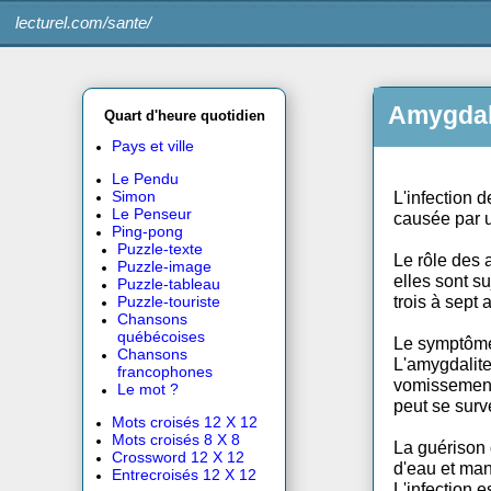
lecturel.com/sante/
Amy
Quart d'heure quotidien
Pays et ville
Le Pendu
L'infe
Simon
Le Penseur
causée
Ping-pong
Puzzle-texte
Le rôl
Puzzle-image
elles 
Puzzle-tableau
trois 
Puzzle-touriste
Chansons
québécoises
Le sym
Chansons
L'amyg
francophones
vomis
Le mot ?
peut s
Mots croisés 12 X 12
Mots croisés 8 X 8