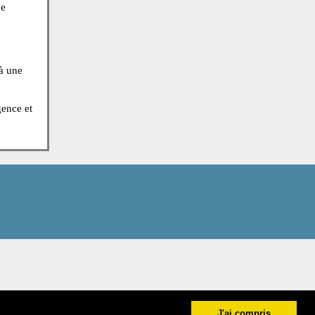
seils sur un problème
d'un hôpital avec une
rité des cas, vous
nstipation ou de
médical jusqu'à une
x appels d’urgence et