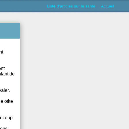
 conforme !
Liste d'articles sur la s
st généralement
.
 paradoxalement
sses chez l'enfant de
ifficulté à avaler.
e et des
dalite ou une otite