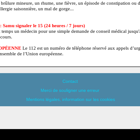
 en tout temps un professionnel de la santé pour obtenir des con
é.
EZ LES URGENCES
Au lieu de perdre des heures à l'urgence 
é 4 ou 5 (non urgent), sachez qu'un pharmacien peut, dans la majo
our une brûlure mineure, un rhume, une fièvre, un épisode de co
e, une allergie saisonnière, un mal de gorge...
NCE : Samu signaler le 15 (24 heures / 7 jours)
 en tout temps un médecin pour une simple demande de conseil 
e de secours.
N EUROPÉENNE
Le 112 est un numéro de téléphone réservé au
dans l’ensemble de l’Union européenne.
Contact
Merci de souligner une erreur