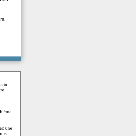
 lit, boire beaucoup
nalgésiques.
 les complications
dernier recours.
e l'infection
nt. Seul un médecin
) ne devrait être