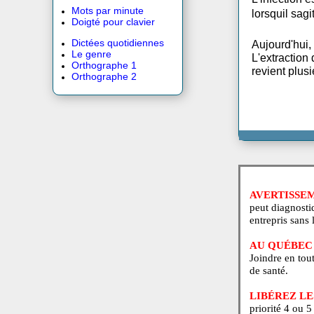
La gué
Crossword 12 X 12
d'eau 
Entrecroisés 12 X 12
L'infe
Mots par minute
lorsqu
Doigté pour clavier
Dictées quotidiennes
Aujour
Le genre
L'extr
Orthographe 1
revien
Orthographe 2
AVERT
peut di
entrepr
AU QUÉ