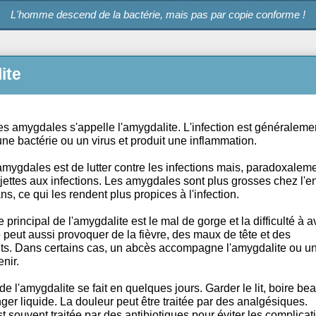
L'homme descend de la bactérie, mais pas par copie
gdalite
ction des amygdales s'appelle l'amygdalite. L'infection e
 par une bactérie ou un virus et produit une inflammation
e des amygdales est de lutter contre les infections mais,
sont sujettes aux infections. Les amygdales sont plus gro
à sept ans, ce qui les rendent plus propices à l'infection.
ptôme principal de l'amygdalite est le mal de gorge et la d
dalite peut aussi provoquer de la fièvre, des maux de têt
sements. Dans certains cas, un abcès accompagne l'amyg
e survenir.