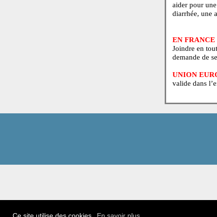
Joindre
de sant
LIBÉR
priorit
aider p
diarrhé
EN FRA
Joindre
demand
UNIO
valide 